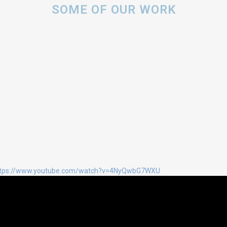
SOME OF OUR WORK
ttps://www.youtube.com/watch?v=4NyQwbG7WXU